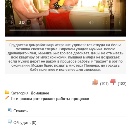
Грудастая домработница искренне удивляется откуда на белье
хозяина свежая сперма. Впрочем увидев мужика, вовсю
дрочащего член, бабенка быстро все догоняет. Дабы не отмывать
всю квартиру от мужской кончи, пышная милфа не возражает,
если мужик дерет ее раком в процессе работы и трахает в рот по
окончании. Можно было позвать мистера Пропера, но трахать
бабу приятнее и полезнее для здоровья.
(191)
(183)
Категория:
Домашнее
Теги:
раком
рот
трахает
работы
процессе
Скачать
Обсудить (0)