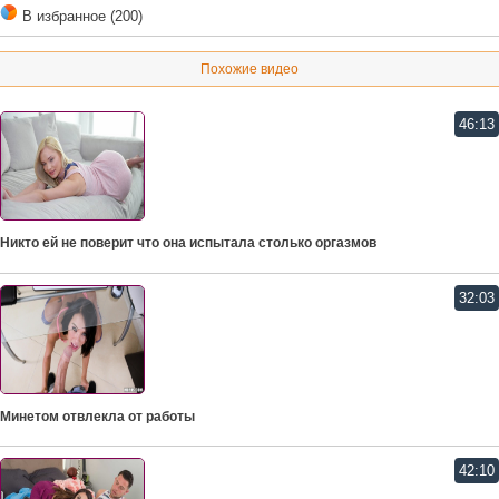
В избранное (200)
Похожие видео
46:13
Никто ей не поверит что она испытала столько оргазмов
32:03
Минетом отвлекла от работы
42:10