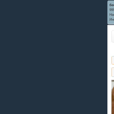
бе
999
На
Ин